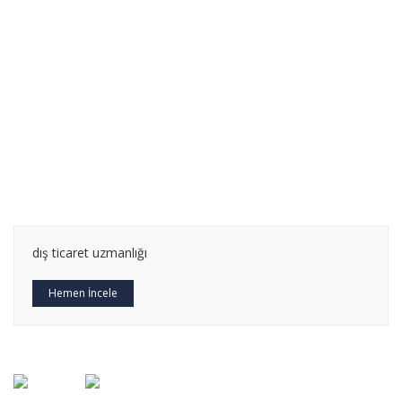
dış ticaret eğitimi
Hemen İncele