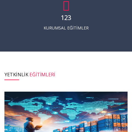
124
KURUMSAL EĞITIMLER
YETKİNLİK
EĞİTİMLERİ