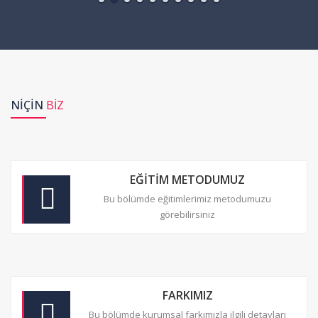
NİÇİN
BİZ
EĞİTİM METODUMUZ
Bu bölümde eğitimlerimiz metodumuzu
görebilirsiniz
FARKIMIZ
Bu bölümde kurumsal farkımızla ilgili detayları