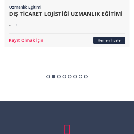
Uzmanlık Eğitimi
AKREDİTİF UZMANLIK EĞİTİMİ SERTİFİKA
PROGRAMI
..
→
Kayıt Olmak İçin
Hemen İncele