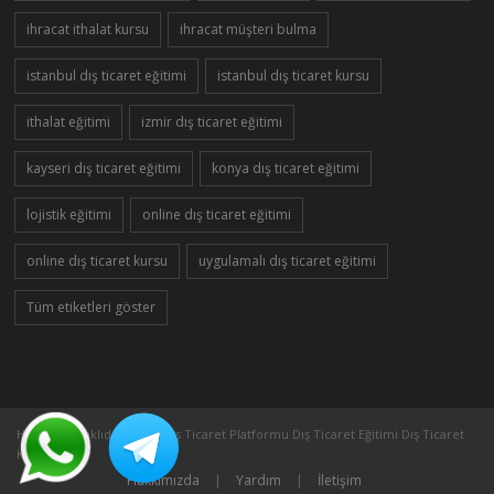
ihracat ithalat kursu
ihracat müşteri bulma
istanbul dış ticaret eğitimi
istanbul dış ticaret kursu
ithalat eğitimi
izmir dış ticaret eğitimi
kayseri dış ticaret eğitimi
konya dış ticaret eğitimi
lojistik eğitimi
online dış ticaret eğitimi
online dış ticaret kursu
uygulamalı dış ticaret eğitimi
Tüm etiketleri göster
Her Hakkı Saklıdır ©2005 Dış Ticaret Platformu Dış Ticaret Eğitimi Dış Ticaret
Kursu
Hakkımızda
|
Yardım
|
İletişim