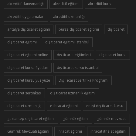
akreditif danışmanlığı
akreditif eğitimi
akreditif kursu
akreditif uygulamaları
akreditif uzmanlığı
antalya dış ticaret eğitimi
bursa dış ticaret eğitimi
dış ticaret
dış ticaret eğitimi
dış ticaret eğitimi istanbul
dış ticaret eğitimi online
dış ticaret eğitimleri
dış ticaret kursu
dış ticaret kursu fiyatları
dış ticaret kursu istanbul
dış ticaret kursu yüz yüze
Dış Ticaret Sertifika Programı
dış ticaret sertifikası
dış ticaret uzmanlık eğitimi
dış ticaret uzmanlığı
e-ihracat eğitimi
en iyi dış ticaret kursu
gaziantep dış ticaret eğitimi
gümrük eğitimi
gümrük mevzuatı
Gümrük Mevzuatı Eğitimi
ihracat eğitimi
ihracat ithalat eğitimi