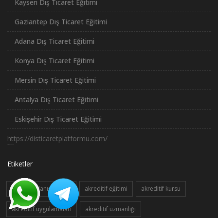
Kayseri Dış Ticaret Eğitimi
Gaziantep Dış Ticaret Eğitimi
Adana Dış Ticaret Eğitimi
Konya Dış Ticaret Eğitimi
Mersin Dış Ticaret Eğitimi
Antalya Dış Ticaret Eğitimi
Eskişehir Dış Ticaret Eğitimi
https://disticaretplatformu.com/
российские сериалы
Etiketler
akreditif danışmanlığı
akreditif eğitimi
akreditif kursu
akreditif uygulamaları
akreditif uzmanlığı