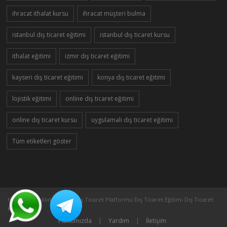
ihracat ithalat kursu
ihracat müşteri bulma
istanbul dış ticaret eğitimi
istanbul dış ticaret kursu
ithalat eğitimi
izmir dış ticaret eğitimi
kayseri dış ticaret eğitimi
konya dış ticaret eğitimi
lojistik eğitimi
online dış ticaret eğitimi
online dış ticaret kursu
uygulamalı dış ticaret eğitimi
Tüm etiketleri göster
Her Hakkı Saklıdır ©2005 Dış Ticaret Platformu Dış Ticaret Eğitimi Dış Ticaret
Kursu
Hakkımızda
|
Yardım
|
İletişim