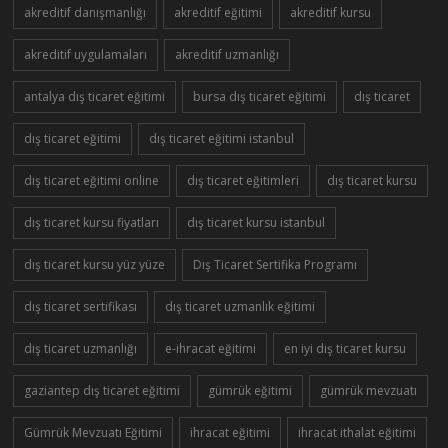
akreditif danışmanlığı
akreditif eğitimi
akreditif kursu
akreditif uygulamaları
akreditif uzmanlığı
antalya dış ticaret eğitimi
bursa dış ticaret eğitimi
dış ticaret
dış ticaret eğitimi
dış ticaret eğitimi istanbul
dış ticaret eğitimi online
dış ticaret eğitimleri
dış ticaret kursu
dış ticaret kursu fiyatları
dış ticaret kursu istanbul
dış ticaret kursu yüz yüze
Dış Ticaret Sertifika Programı
dış ticaret sertifikası
dış ticaret uzmanlık eğitimi
dış ticaret uzmanlığı
e-ihracat eğitimi
en iyi dış ticaret kursu
gaziantep dış ticaret eğitimi
gümrük eğitimi
gümrük mevzuatı
Gümrük Mevzuatı Eğitimi
ihracat eğitimi
ihracat ithalat eğitimi