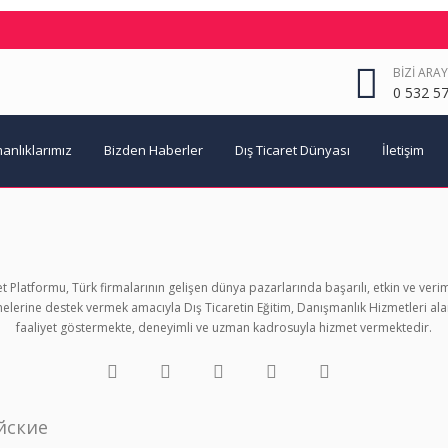
BIZI ARAY
0 532 57
anlıklarımız
Bizden Haberler
Dış Ticaret Dünyası
İletişim
et Platformu, Türk firmalarının gelişen dünya pazarlarında başarılı, etkin ve veriml
elerine destek vermek amacıyla Dış Ticaretin Eğitim, Danışmanlık Hizmetleri ala
faaliyet göstermekte, deneyimli ve uzman kadrosuyla hizmet vermektedir.
йские