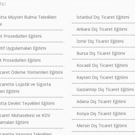
лы
lik Eğitimleri
Şehir Eğitimleri
atta Müşteri Bulma Teknikleri
İstanbul Dış Ticaret Eğitimi
i
Ankara Dış Ticaret Eğitimi
t Prosedürleri Eğitimi
İzmir Dış Ticaret Eğitimi
tif Uygulamaları Eğitimi
Bursa Dış Ticaret Eğitimi
t Prosedürleri Eğitimi
Kocaeli Dış Ticaret Eğitimi
icaret Ödeme Yöntemleri Eğitimi
Kayseri Dış Ticaret Eğitimi
carette Lojistik ve Sigorta
Gaziantep Dış Ticaret Eğitimi
eri Eğitimi
Adana Dış Ticaret Eğitimi
tta Devlet Teşvikleri Eğitimi
Konya Dış Ticaret Eğitimi
icaret Muhasebesi ve KDV
amaları Eğitimi
Mersin Dış Ticaret Eğitimi
icarette Yazışma Teknikleri