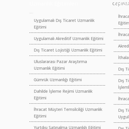
сериа
Uzmanlık Eğitimleri
Yetkin
российские сериалы
İhrac
Uygulamalı Dış Ticaret Uzmanlık
Eğitim
Eğitimi
İhraca
Uygulamalı Akreditif Uzmanlık Eğitimi
Akredi
Dış Ticaret Lojistiği Uzmanlık Eğitimi
İthala
Uluslararası Pazar Araştırma
Uzmanlık Eğitimi
Dış T
Gümrük Uzmanlığı Eğitimi
Dış Ti
İşleml
Dahilde İşleme Rejimi Uzmanlık
Eğitimi
İhraca
İhracat Müşteri Temsilciliği Uzmanlık
Dış T
Eğitimi
Uygul
Yurtdışı Satınalma Uzmanlığı Eğitimi
Dış T