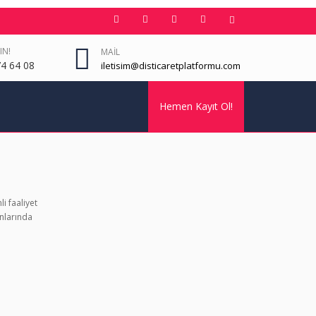
IN!
MAIL
4 64 08
iletisim@disticaretplatformu.com
Hemen Kayıt Ol!
i faaliyet
nlarında