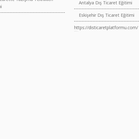
Antalya Dış Ticaret Eğitimi
i
Eskişehir Dış Ticaret Eğitimi
https://disticaretplatformu.com/
российские сериалы