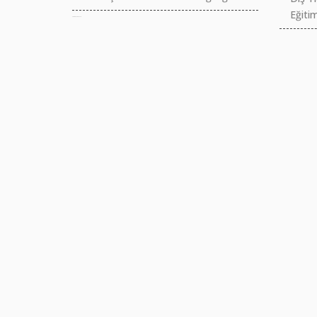
Eğitim
российские сериалы