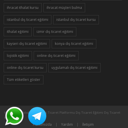
ihracat ithalat kursu
ihracat müşteri bulma
istanbul dış ticaret eğitimi
istanbul dış ticaret kursu
ithalat eğitimi
izmir dış ticaret eğitimi
kayseri dış ticaret eğitimi
konya dış ticaret eğitimi
lojistik eğitimi
online dış ticaret eğitimi
online dış ticaret kursu
uygulamalı dış ticaret eğitimi
Tüm etiketleri göster
Her Hakkı Saklıdır ©2005 Dış Ticaret Platformu Dış Ticaret Eğitimi Dış Ticaret
Kursu
Hakkımızda
|
Yardım
|
İletişim