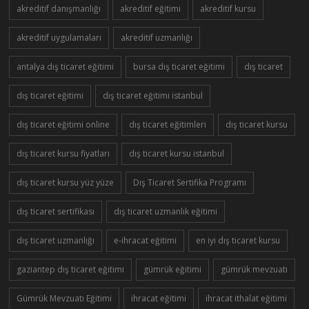
akreditif danışmanlığı
akreditif eğitimi
akreditif kursu
akreditif uygulamaları
akreditif uzmanlığı
antalya dış ticaret eğitimi
bursa dış ticaret eğitimi
dış ticaret
dış ticaret eğitimi
dış ticaret eğitimi istanbul
dış ticaret eğitimi online
dış ticaret eğitimleri
dış ticaret kursu
dış ticaret kursu fiyatları
dış ticaret kursu istanbul
dış ticaret kursu yüz yüze
Dış Ticaret Sertifika Programı
dış ticaret sertifikası
dış ticaret uzmanlık eğitimi
dış ticaret uzmanlığı
e-ihracat eğitimi
en iyi dış ticaret kursu
gaziantep dış ticaret eğitimi
gümrük eğitimi
gümrük mevzuatı
Gümrük Mevzuatı Eğitimi
ihracat eğitimi
ihracat ithalat eğitimi