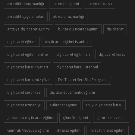
akreditif danışmanlığı
akreditif eğitimi
akreditif kursu
akreditif uygulamaları
akreditif uzmanlığı
antalya dış ticaret eğitimi
bursa dış ticaret eğitimi
dış ticaret
dış ticaret eğitimi
dış ticaret eğitimi istanbul
dış ticaret eğitimi online
dış ticaret eğitimleri
dış ticaret kursu
dış ticaret kursu fiyatları
dış ticaret kursu istanbul
dış ticaret kursu yüz yüze
Dış Ticaret Sertifika Programı
dış ticaret sertifikası
dış ticaret uzmanlık eğitimi
dış ticaret uzmanlığı
e-ihracat eğitimi
en iyi dış ticaret kursu
gaziantep dış ticaret eğitimi
gümrük eğitimi
gümrük mevzuatı
Gümrük Mevzuatı Eğitimi
ihracat eğitimi
ihracat ithalat eğitimi