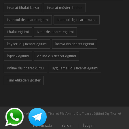
ihracat ithalat kursu
ihracat müşteri bulma
istanbul dış ticaret eğitimi
istanbul dış ticaret kursu
ithalat eğitimi
izmir dış ticaret eğitimi
kayseri dış ticaret eğitimi
konya dış ticaret eğitimi
lojistik eğitimi
online dış ticaret eğitimi
online dış ticaret kursu
uygulamalı dış ticaret eğitimi
Tüm etiketleri göster
Her Hakkı Saklıdır ©2005 Dış Ticaret Platformu Dış Ticaret Eğitimi Dış Ticaret
Kursu
Hakkımızda
|
Yardım
|
İletişim