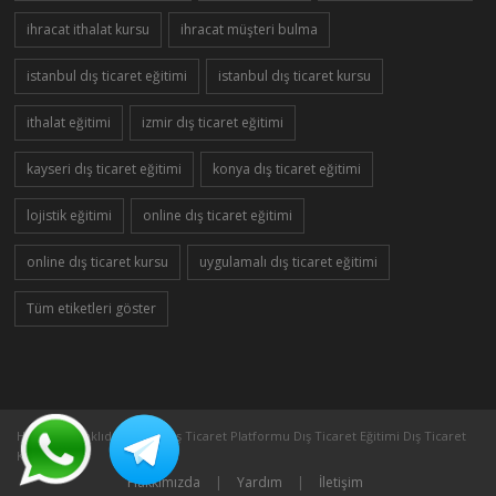
ihracat ithalat kursu
ihracat müşteri bulma
istanbul dış ticaret eğitimi
istanbul dış ticaret kursu
ithalat eğitimi
izmir dış ticaret eğitimi
kayseri dış ticaret eğitimi
konya dış ticaret eğitimi
lojistik eğitimi
online dış ticaret eğitimi
online dış ticaret kursu
uygulamalı dış ticaret eğitimi
Tüm etiketleri göster
Her Hakkı Saklıdır ©2005 Dış Ticaret Platformu Dış Ticaret Eğitimi Dış Ticaret
Kursu
Hakkımızda
|
Yardım
|
İletişim