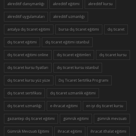
akreditif danışmanlığı
akreditif eğitimi
akreditif kursu
akreditif uygulamaları
akreditif uzmanlığı
antalya dış ticaret eğitimi
bursa dış ticaret eğitimi
dış ticaret
dış ticaret eğitimi
dış ticaret eğitimi istanbul
dış ticaret eğitimi online
dış ticaret eğitimleri
dış ticaret kursu
dış ticaret kursu fiyatları
dış ticaret kursu istanbul
dış ticaret kursu yüz yüze
Dış Ticaret Sertifika Programı
dış ticaret sertifikası
dış ticaret uzmanlık eğitimi
dış ticaret uzmanlığı
e-ihracat eğitimi
en iyi dış ticaret kursu
gaziantep dış ticaret eğitimi
gümrük eğitimi
gümrük mevzuatı
Gümrük Mevzuatı Eğitimi
ihracat eğitimi
ihracat ithalat eğitimi