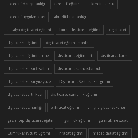
akreditif danışmanlığı
akreditif eğitimi
akreditif kursu
akreditif uygulamaları
akreditif uzmanlığı
antalya dış ticaret eğitimi
bursa dış ticaret eğitimi
dış ticaret
dış ticaret eğitimi
dış ticaret eğitimi istanbul
dış ticaret eğitimi online
dış ticaret eğitimleri
dış ticaret kursu
dış ticaret kursu fiyatları
dış ticaret kursu istanbul
dış ticaret kursu yüz yüze
Dış Ticaret Sertifika Programı
dış ticaret sertifikası
dış ticaret uzmanlık eğitimi
dış ticaret uzmanlığı
e-ihracat eğitimi
en iyi dış ticaret kursu
gaziantep dış ticaret eğitimi
gümrük eğitimi
gümrük mevzuatı
Gümrük Mevzuatı Eğitimi
ihracat eğitimi
ihracat ithalat eğitimi