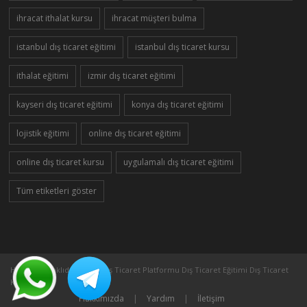
ihracat ithalat kursu
ihracat müşteri bulma
istanbul dış ticaret eğitimi
istanbul dış ticaret kursu
ithalat eğitimi
izmir dış ticaret eğitimi
kayseri dış ticaret eğitimi
konya dış ticaret eğitimi
lojistik eğitimi
online dış ticaret eğitimi
online dış ticaret kursu
uygulamalı dış ticaret eğitimi
Tüm etiketleri göster
Her Hakkı Saklıdır ©2005 Dış Ticaret Platformu Dış Ticaret Eğitimi Dış Ticaret
Kursu
Hakkımızda
|
Yardım
|
İletişim