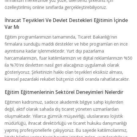
firmanızın merkezinde yüz yüze, dilerseniz şirketiniz için
özelleştirilmiş online sınıflarda gerçekleştirebiliyoruz.
İhracat Teşvikleri Ve Devlet Destekleri Eğitimin İçinde
Var Mı
Eğitim programlarımızın tamamında, Ticaret Bakanlığı'nın
firmalara sunduğu maddi destekler ve hibe programları en ince
ayrıntısına kadar işlenmektedir. Yurt dışı pazarlama
harcamalarınızın, fuar katılımlarınızın ve dijital reklamlarınızın %50
ila %70'ini devletten nasıl geri alacağınızı uygulamalı olarak
gösteriyoruz. Şirketinizin hakkı olan teşvikleri eksiksiz alması,
küresel pazardaki rekabet bütçenizi ciddi oranda rahatlatacaktır.
Eğitim Eğitmenlerinin Sektörel Deneyimleri Nelerdir
Eğitmen kadromuz, sadece akademik bilgiye sahip kişilerden
değil, aktif olarak sahada dış ticaret yöneten uzmanlardan
oluşmaktadır. Yıllarca gümrük müşavirliği, uluslararası lojistik
müdürlüğü, ihracat direktörlüğü ve ticaret hukuku danışmanlığı
yapmış profesyonellerle çalışıyoruz. Bu sayede katılımcılarımız,