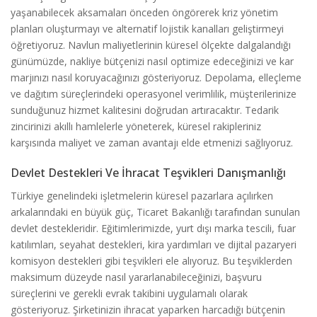
yaşanabilecek aksamaları önceden öngörerek kriz yönetim
planları oluşturmayı ve alternatif lojistik kanalları geliştirmeyi
öğretiyoruz. Navlun maliyetlerinin küresel ölçekte dalgalandığı
günümüzde, nakliye bütçenizi nasıl optimize edeceğinizi ve kar
marjınızı nasıl koruyacağınızı gösteriyoruz. Depolama, elleçleme
ve dağıtım süreçlerindeki operasyonel verimlilik, müşterilerinize
sunduğunuz hizmet kalitesini doğrudan artıracaktır. Tedarik
zincirinizi akıllı hamlelerle yöneterek, küresel rakipleriniz
karşısında maliyet ve zaman avantajı elde etmenizi sağlıyoruz.
Devlet Destekleri Ve İhracat Teşvikleri Danışmanlığı
Türkiye genelindeki işletmelerin küresel pazarlara açılırken
arkalarındaki en büyük güç, Ticaret Bakanlığı tarafından sunulan
devlet destekleridir. Eğitimlerimizde, yurt dışı marka tescili, fuar
katılımları, seyahat destekleri, kira yardımları ve dijital pazaryeri
komisyon destekleri gibi teşvikleri ele alıyoruz. Bu teşviklerden
maksimum düzeyde nasıl yararlanabileceğinizi, başvuru
süreçlerini ve gerekli evrak takibini uygulamalı olarak
gösteriyoruz. Şirketinizin ihracat yaparken harcadığı bütçenin