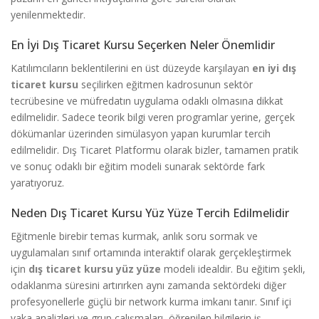
yenilenmektedir.
En İyi Dış Ticaret Kursu Seçerken Neler Önemlidir
Katılımcıların beklentilerini en üst düzeyde karşılayan
en iyi dış
ticaret kursu
seçilirken eğitmen kadrosunun sektör
tecrübesine ve müfredatın uygulama odaklı olmasına dikkat
edilmelidir. Sadece teorik bilgi veren programlar yerine, gerçek
dökümanlar üzerinden simülasyon yapan kurumlar tercih
edilmelidir. Dış Ticaret Platformu olarak bizler, tamamen pratik
ve sonuç odaklı bir eğitim modeli sunarak sektörde fark
yaratıyoruz.
Neden Dış Ticaret Kursu Yüz Yüze Tercih Edilmelidir
Eğitmenle birebir temas kurmak, anlık soru sormak ve
uygulamaları sınıf ortamında interaktif olarak gerçekleştirmek
için
dış ticaret kursu yüz yüze
modeli idealdir. Bu eğitim şekli,
odaklanma süresini artırırken aynı zamanda sektördeki diğer
profesyonellerle güçlü bir network kurma imkanı tanır. Sınıf içi
vaka analizleri ve grup çalışmaları, öğrenilen bilgilerin iş