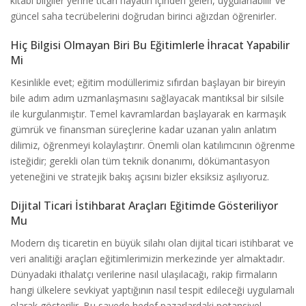
kitabi bilgiler yerine ticari hayatın içinden gelen, uygulanabilir ve
güncel saha tecrübelerini doğrudan birinci ağızdan öğrenirler.
Hiç Bilgisi Olmayan Biri Bu Eğitimlerle İhracat Yapabilir
Mi
Kesinlikle evet; eğitim modüllerimiz sıfırdan başlayan bir bireyin
bile adım adım uzmanlaşmasını sağlayacak mantıksal bir silsile
ile kurgulanmıştır. Temel kavramlardan başlayarak en karmaşık
gümrük ve finansman süreçlerine kadar uzanan yalın anlatım
dilimiz, öğrenmeyi kolaylaştırır. Önemli olan katılımcının öğrenme
isteğidir; gerekli olan tüm teknik donanımı, dökümantasyon
yeteneğini ve stratejik bakış açısını bizler eksiksiz aşılıyoruz.
Dijital Ticari İstihbarat Araçları Eğitimde Gösteriliyor
Mu
Modern dış ticaretin en büyük silahı olan dijital ticari istihbarat ve
veri analitiği araçları eğitimlerimizin merkezinde yer almaktadır.
Dünyadaki ithalatçı verilerine nasıl ulaşılacağı, rakip firmaların
hangi ülkelere sevkiyat yaptığının nasıl tespit edileceği uygulamalı
olarak gösterilir. Bu sayede hedef pazarlardaki potansiyel