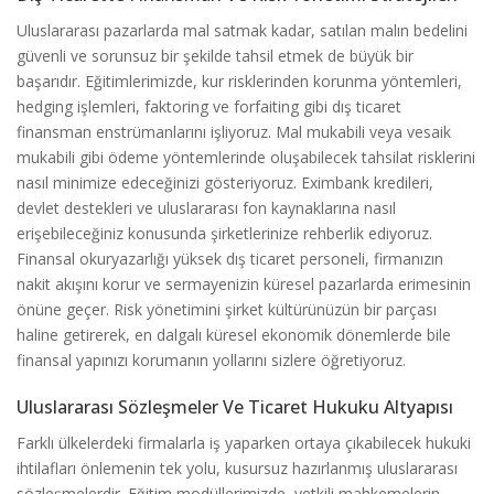
Uluslararası pazarlarda mal satmak kadar, satılan malın bedelini
güvenli ve sorunsuz bir şekilde tahsil etmek de büyük bir
başarıdır. Eğitimlerimizde, kur risklerinden korunma yöntemleri,
hedging işlemleri, faktoring ve forfaiting gibi dış ticaret
finansman enstrümanlarını işliyoruz. Mal mukabili veya vesaik
mukabili gibi ödeme yöntemlerinde oluşabilecek tahsilat risklerini
nasıl minimize edeceğinizi gösteriyoruz. Eximbank kredileri,
devlet destekleri ve uluslararası fon kaynaklarına nasıl
erişebileceğiniz konusunda şirketlerinize rehberlik ediyoruz.
Finansal okuryazarlığı yüksek dış ticaret personeli, firmanızın
nakit akışını korur ve sermayenizin küresel pazarlarda erimesinin
önüne geçer. Risk yönetimini şirket kültürünüzün bir parçası
haline getirerek, en dalgalı küresel ekonomik dönemlerde bile
finansal yapınızı korumanın yollarını sizlere öğretiyoruz.
Uluslararası Sözleşmeler Ve Ticaret Hukuku Altyapısı
Farklı ülkelerdeki firmalarla iş yaparken ortaya çıkabilecek hukuki
ihtilafları önlemenin tek yolu, kusursuz hazırlanmış uluslararası
sözleşmelerdir. Eğitim modüllerimizde, yetkili mahkemelerin