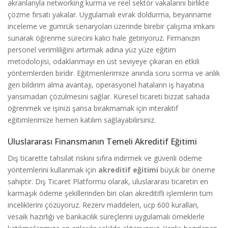
akranlarıyla networking kurma ve reel sektör vakalarını birlikte
çözme fırsatı yakalar. Uygulamalı evrak doldurma, beyanname
inceleme ve gümrük senaryoları üzerinde birebir çalışma imkanı
sunarak öğrenme sürecini kalıcı hale getiriyoruz. Firmanızın
personel verimliliğini artırmak adına yüz yüze eğitim
metodolojisi, odaklanmayı en üst seviyeye çıkaran en etkili
yöntemlerden biridir. Eğitmenlerimize anında soru sorma ve anlık
geri bildirim alma avantajı, operasyonel hataların iş hayatına
yansımadan çözülmesini sağlar. Küresel ticareti bizzat sahada
öğrenmek ve işinizi şansa bırakmamak için interaktif
eğitimlerimize hemen katılım sağlayabilirsiniz.
Uluslararası Finansmanın Temeli Akreditif Eğitimi
Dış ticarette tahsilat riskini sıfıra indirmek ve güvenli ödeme
yöntemlerini kullanmak için
akreditif eğitimi
büyük bir öneme
sahiptir. Dış Ticaret Platformu olarak, uluslararası ticaretin en
karmaşık ödeme şekillerinden biri olan akreditifli işlemlerin tüm
inceliklerini çözüyoruz. Rezerv maddeleri, ucp 600 kuralları,
vesaik hazırlığı ve bankacılık süreçlerini uygulamalı örneklerle