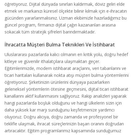
öğretiyoruz. Dijital dünyada sınırları kaldırmak, döviz geliri elde
etmek ve markanızı küresel ölçekte bilinir kılmak için e-ihracatın
gücünden yararlanmalısınız. Uzman ekibimizle hazırladığımız bu
güncel program, firmanızı dijital çağın kazananları arasına
sokacak tüm stratejik şifreleri barındırmaktadır.
İhracatta Müşteri Bulma Teknikleri Ve İstihbarat
Uluslararası pazarlarda kalıcı olmanın en kritik yolu, doğru hedef
kitleye ve güvenilir ithalatçılara ulaşmaktan geçer.
Eğitimlerimizde, modern istihbarat araçlarını, veri tabanlarını ve
ticari haritaları kullanarak nokta atışı müşteri bulma yöntemlerini
öğretiyoruz. Şirketinizin ürünlerini dünyaya pazarlarken
geleneksel yöntemlerin ötesine geçmesini, dijital ticari istihbarat
kanallarını aktif kullanmasını sağlıyoruz. Rakip analizleri yaparak
hangi pazarlarda boşluk olduğunu ve hangi ülkelerin sizin için
daha yüksek kar marjı sunduğunu keşfetmenize yardımcı
oluyoruz. Doğru alıcıya, doğru zamanda ve profesyonel bir
teklifle ulaşmak, ihracat süreçlerinizin başarı oranını doğrudan
artıracaktır. Eğitim programlarımız kapsamında sunduğumuz