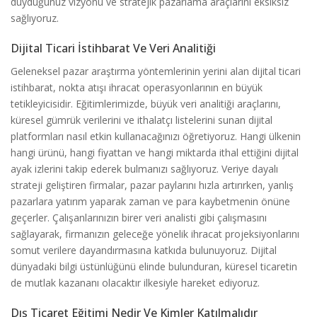
duyduğunuz vizyonu ve stratejik pazarlama araçlarını eksiksiz
sağlıyoruz.
Dijital Ticari İstihbarat Ve Veri Analitiği
Geleneksel pazar araştırma yöntemlerinin yerini alan dijital ticari
istihbarat, nokta atışı ihracat operasyonlarının en büyük
tetikleyicisidir. Eğitimlerimizde, büyük veri analitiği araçlarını,
küresel gümrük verilerini ve ithalatçı listelerini sunan dijital
platformları nasıl etkin kullanacağınızı öğretiyoruz. Hangi ülkenin
hangi ürünü, hangi fiyattan ve hangi miktarda ithal ettiğini dijital
ayak izlerini takip ederek bulmanızı sağlıyoruz. Veriye dayalı
strateji geliştiren firmalar, pazar paylarını hızla artırırken, yanlış
pazarlara yatırım yaparak zaman ve para kaybetmenin önüne
geçerler. Çalışanlarınızın birer veri analisti gibi çalışmasını
sağlayarak, firmanızın geleceğe yönelik ihracat projeksiyonlarını
somut verilere dayandırmasına katkıda bulunuyoruz. Dijital
dünyadaki bilgi üstünlüğünü elinde bulunduran, küresel ticaretin
de mutlak kazananı olacaktır ilkesiyle hareket ediyoruz.
Dış Ticaret Eğitimi Nedir Ve Kimler Katılmalıdır