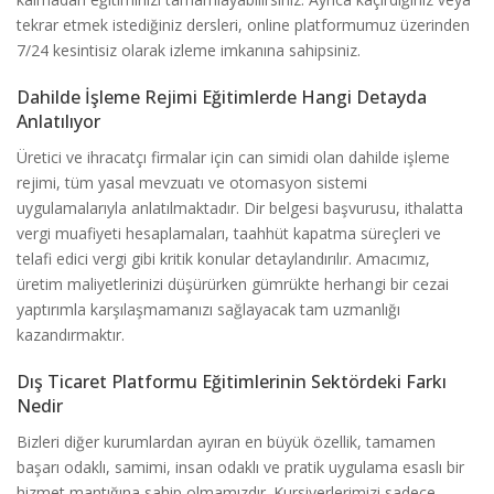
tekrar etmek istediğiniz dersleri, online platformumuz üzerinden
7/24 kesintisiz olarak izleme imkanına sahipsiniz.
Dahilde İşleme Rejimi Eğitimlerde Hangi Detayda
Anlatılıyor
Üretici ve ihracatçı firmalar için can simidi olan dahilde işleme
rejimi, tüm yasal mevzuatı ve otomasyon sistemi
uygulamalarıyla anlatılmaktadır. Dir belgesi başvurusu, ithalatta
vergi muafiyeti hesaplamaları, taahhüt kapatma süreçleri ve
telafi edici vergi gibi kritik konular detaylandırılır. Amacımız,
üretim maliyetlerinizi düşürürken gümrükte herhangi bir cezai
yaptırımla karşılaşmamanızı sağlayacak tam uzmanlığı
kazandırmaktır.
Dış Ticaret Platformu Eğitimlerinin Sektördeki Farkı
Nedir
Bizleri diğer kurumlardan ayıran en büyük özellik, tamamen
başarı odaklı, samimi, insan odaklı ve pratik uygulama esaslı bir
hizmet mantığına sahip olmamızdır. Kursiyerlerimizi sadece