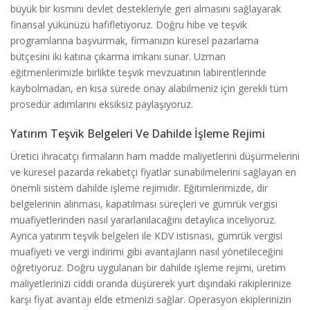
büyük bir kısmını devlet destekleriyle geri almasını sağlayarak
finansal yükünüzü hafifletiyoruz. Doğru hibe ve teşvik
programlarına başvurmak, firmanızın küresel pazarlama
bütçesini iki katına çıkarma imkanı sunar. Uzman
eğitmenlerimizle birlikte teşvik mevzuatının labirentlerinde
kaybolmadan, en kısa sürede onay alabilmeniz için gerekli tüm
prosedür adımlarını eksiksiz paylaşıyoruz.
Yatırım Teşvik Belgeleri Ve Dahilde İşleme Rejimi
Üretici ihracatçı firmaların ham madde maliyetlerini düşürmelerini
ve küresel pazarda rekabetçi fiyatlar sunabilmelerini sağlayan en
önemli sistem dahilde işleme rejimidir. Eğitimlerimizde, dir
belgelerinin alınması, kapatılması süreçleri ve gümrük vergisi
muafiyetlerinden nasıl yararlanılacağını detaylıca inceliyoruz.
Ayrıca yatırım teşvik belgeleri ile KDV istisnası, gümrük vergisi
muafiyeti ve vergi indirimi gibi avantajların nasıl yönetileceğini
öğretiyoruz. Doğru uygulanan bir dahilde işleme rejimi, üretim
maliyetlerinizi ciddi oranda düşürerek yurt dışındaki rakiplerinize
karşı fiyat avantajı elde etmenizi sağlar. Operasyon ekiplerinizin