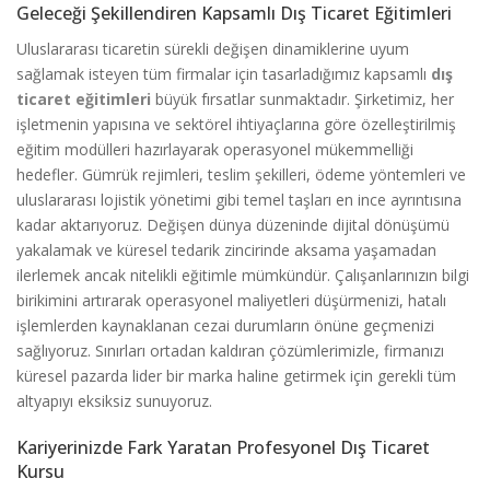
Geleceği Şekillendiren Kapsamlı Dış Ticaret Eğitimleri
Uluslararası ticaretin sürekli değişen dinamiklerine uyum
sağlamak isteyen tüm firmalar için tasarladığımız kapsamlı
dış
ticaret eğitimleri
büyük fırsatlar sunmaktadır. Şirketimiz, her
işletmenin yapısına ve sektörel ihtiyaçlarına göre özelleştirilmiş
eğitim modülleri hazırlayarak operasyonel mükemmelliği
hedefler. Gümrük rejimleri, teslim şekilleri, ödeme yöntemleri ve
uluslararası lojistik yönetimi gibi temel taşları en ince ayrıntısına
kadar aktarıyoruz. Değişen dünya düzeninde dijital dönüşümü
yakalamak ve küresel tedarik zincirinde aksama yaşamadan
ilerlemek ancak nitelikli eğitimle mümkündür. Çalışanlarınızın bilgi
birikimini artırarak operasyonel maliyetleri düşürmenizi, hatalı
işlemlerden kaynaklanan cezai durumların önüne geçmenizi
sağlıyoruz. Sınırları ortadan kaldıran çözümlerimizle, firmanızı
küresel pazarda lider bir marka haline getirmek için gerekli tüm
altyapıyı eksiksiz sunuyoruz.
Kariyerinizde Fark Yaratan Profesyonel Dış Ticaret
Kursu