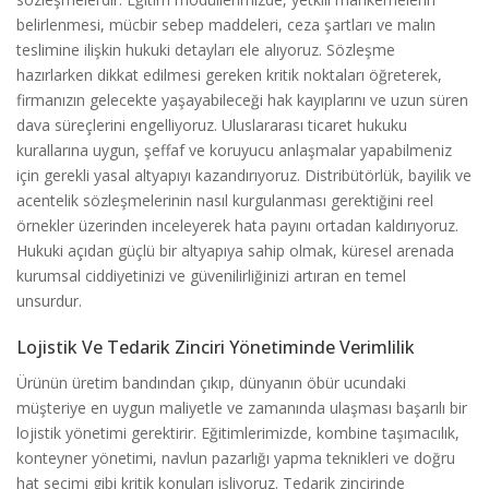
belirlenmesi, mücbir sebep maddeleri, ceza şartları ve malın
teslimine ilişkin hukuki detayları ele alıyoruz. Sözleşme
hazırlarken dikkat edilmesi gereken kritik noktaları öğreterek,
firmanızın gelecekte yaşayabileceği hak kayıplarını ve uzun süren
dava süreçlerini engelliyoruz. Uluslararası ticaret hukuku
kurallarına uygun, şeffaf ve koruyucu anlaşmalar yapabilmeniz
için gerekli yasal altyapıyı kazandırıyoruz. Distribütörlük, bayilik ve
acentelik sözleşmelerinin nasıl kurgulanması gerektiğini reel
örnekler üzerinden inceleyerek hata payını ortadan kaldırıyoruz.
Hukuki açıdan güçlü bir altyapıya sahip olmak, küresel arenada
kurumsal ciddiyetinizi ve güvenilirliğinizi artıran en temel
unsurdur.
Lojistik Ve Tedarik Zinciri Yönetiminde Verimlilik
Ürünün üretim bandından çıkıp, dünyanın öbür ucundaki
müşteriye en uygun maliyetle ve zamanında ulaşması başarılı bir
lojistik yönetimi gerektirir. Eğitimlerimizde, kombine taşımacılık,
konteyner yönetimi, navlun pazarlığı yapma teknikleri ve doğru
hat seçimi gibi kritik konuları işliyoruz. Tedarik zincirinde