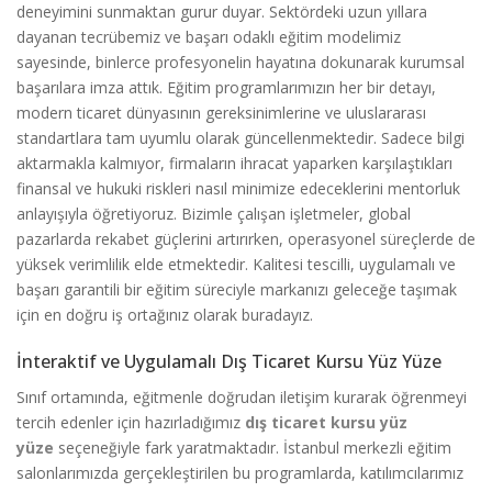
deneyimini sunmaktan gurur duyar. Sektördeki uzun yıllara
dayanan tecrübemiz ve başarı odaklı eğitim modelimiz
sayesinde, binlerce profesyonelin hayatına dokunarak kurumsal
başarılara imza attık. Eğitim programlarımızın her bir detayı,
modern ticaret dünyasının gereksinimlerine ve uluslararası
standartlara tam uyumlu olarak güncellenmektedir. Sadece bilgi
aktarmakla kalmıyor, firmaların ihracat yaparken karşılaştıkları
finansal ve hukuki riskleri nasıl minimize edeceklerini mentorluk
anlayışıyla öğretiyoruz. Bizimle çalışan işletmeler, global
pazarlarda rekabet güçlerini artırırken, operasyonel süreçlerde de
yüksek verimlilik elde etmektedir. Kalitesi tescilli, uygulamalı ve
başarı garantili bir eğitim süreciyle markanızı geleceğe taşımak
için en doğru iş ortağınız olarak buradayız.
İnteraktif ve Uygulamalı Dış Ticaret Kursu Yüz Yüze
Sınıf ortamında, eğitmenle doğrudan iletişim kurarak öğrenmeyi
tercih edenler için hazırladığımız
dış ticaret kursu yüz
yüze
seçeneğiyle fark yaratmaktadır. İstanbul merkezli eğitim
salonlarımızda gerçekleştirilen bu programlarda, katılımcılarımız