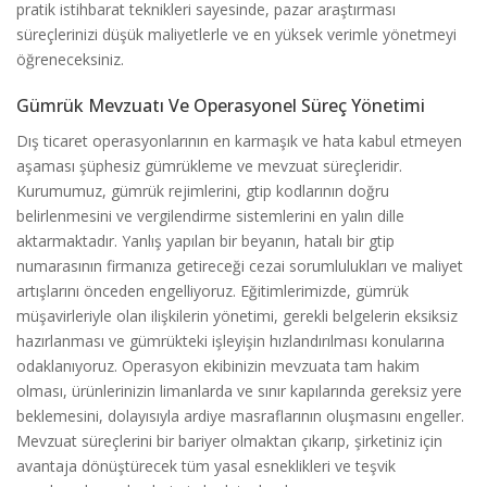
pratik istihbarat teknikleri sayesinde, pazar araştırması
süreçlerinizi düşük maliyetlerle ve en yüksek verimle yönetmeyi
öğreneceksiniz.
Gümrük Mevzuatı Ve Operasyonel Süreç Yönetimi
Dış ticaret operasyonlarının en karmaşık ve hata kabul etmeyen
aşaması şüphesiz gümrükleme ve mevzuat süreçleridir.
Kurumumuz, gümrük rejimlerini, gtip kodlarının doğru
belirlenmesini ve vergilendirme sistemlerini en yalın dille
aktarmaktadır. Yanlış yapılan bir beyanın, hatalı bir gtip
numarasının firmanıza getireceği cezai sorumlulukları ve maliyet
artışlarını önceden engelliyoruz. Eğitimlerimizde, gümrük
müşavirleriyle olan ilişkilerin yönetimi, gerekli belgelerin eksiksiz
hazırlanması ve gümrükteki işleyişin hızlandırılması konularına
odaklanıyoruz. Operasyon ekibinizin mevzuata tam hakim
olması, ürünlerinizin limanlarda ve sınır kapılarında gereksiz yere
beklemesini, dolayısıyla ardiye masraflarının oluşmasını engeller.
Mevzuat süreçlerini bir bariyer olmaktan çıkarıp, şirketiniz için
avantaja dönüştürecek tüm yasal esneklikleri ve teşvik