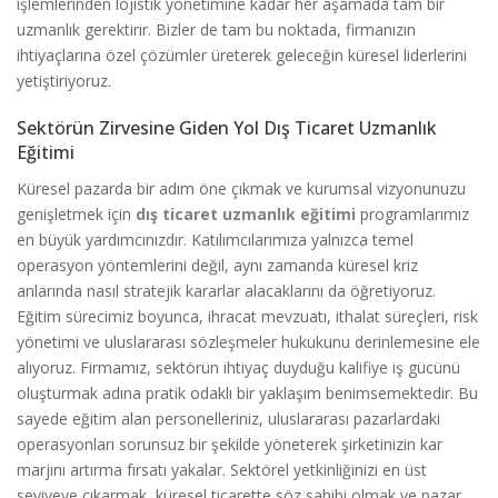
işlemlerinden lojistik yönetimine kadar her aşamada tam bir
uzmanlık gerektirir. Bizler de tam bu noktada, firmanızın
ihtiyaçlarına özel çözümler üreterek geleceğin küresel liderlerini
yetiştiriyoruz.
Sektörün Zirvesine Giden Yol Dış Ticaret Uzmanlık
Eğitimi
Küresel pazarda bir adım öne çıkmak ve kurumsal vizyonunuzu
genişletmek için
dış ticaret uzmanlık eğitimi
programlarımız
en büyük yardımcınızdır. Katılımcılarımıza yalnızca temel
operasyon yöntemlerini değil, aynı zamanda küresel kriz
anlarında nasıl stratejik kararlar alacaklarını da öğretiyoruz.
Eğitim sürecimiz boyunca, ihracat mevzuatı, ithalat süreçleri, risk
yönetimi ve uluslararası sözleşmeler hukukunu derinlemesine ele
alıyoruz. Firmamız, sektörün ihtiyaç duyduğu kalifiye iş gücünü
oluşturmak adına pratik odaklı bir yaklaşım benimsemektedir. Bu
sayede eğitim alan personelleriniz, uluslararası pazarlardaki
operasyonları sorunsuz bir şekilde yöneterek şirketinizin kar
marjını artırma fırsatı yakalar. Sektörel yetkinliğinizi en üst
seviyeye çıkarmak, küresel ticarette söz sahibi olmak ve pazar