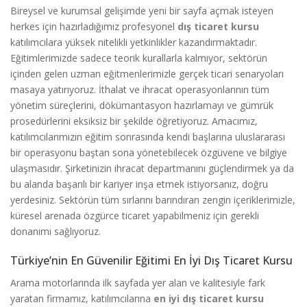
Bireysel ve kurumsal gelişimde yeni bir sayfa açmak isteyen
herkes için hazırladığımız profesyonel
dış ticaret kursu
katılımcılara yüksek nitelikli yetkinlikler kazandırmaktadır.
Eğitimlerimizde sadece teorik kurallarla kalmıyor, sektörün
içinden gelen uzman eğitmenlerimizle gerçek ticari senaryoları
masaya yatırıyoruz. İthalat ve ihracat operasyonlarının tüm
yönetim süreçlerini, dökümantasyon hazırlamayı ve gümrük
prosedürlerini eksiksiz bir şekilde öğretiyoruz. Amacımız,
katılımcılarımızın eğitim sonrasında kendi başlarına uluslararası
bir operasyonu baştan sona yönetebilecek özgüvene ve bilgiye
ulaşmasıdır. Şirketinizin ihracat departmanını güçlendirmek ya da
bu alanda başarılı bir kariyer inşa etmek istiyorsanız, doğru
yerdesiniz. Sektörün tüm sırlarını barındıran zengin içeriklerimizle,
küresel arenada özgürce ticaret yapabilmeniz için gerekli
donanımı sağlıyoruz.
Türkiye’nin En Güvenilir Eğitimi En İyi Dış Ticaret Kursu
Arama motorlarında ilk sayfada yer alan ve kalitesiyle fark
yaratan firmamız, katılımcılarına
en iyi dış ticaret kursu