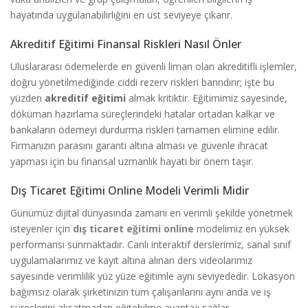
hayatında uygulanabilirliğini en üst seviyeye çıkarır.
Akreditif Eğitimi Finansal Riskleri Nasıl Önler
Uluslararası ödemelerde en güvenli liman olan akreditifli işlemler,
doğru yönetilmediğinde ciddi rezerv riskleri barındırır; işte bu
yüzden
akreditif eğitimi
almak kritiktir. Eğitimimiz sayesinde,
döküman hazırlama süreçlerindeki hatalar ortadan kalkar ve
bankaların ödemeyi durdurma riskleri tamamen elimine edilir.
Firmanızın parasını garanti altına alması ve güvenle ihracat
yapması için bu finansal uzmanlık hayati bir önem taşır.
Dış Ticaret Eğitimi Online Modeli Verimli Midir
Günümüz dijital dünyasında zamanı en verimli şekilde yönetmek
isteyenler için
dış ticaret eğitimi online
modelimiz en yüksek
performansı sunmaktadır. Canlı interaktif derslerimiz, sanal sınıf
uygulamalarımız ve kayıt altına alınan ders videolarımız
sayesinde verimlilik yüz yüze eğitimle aynı seviyededir. Lokasyon
bağımsız olarak şirketinizin tüm çalışanlarını aynı anda ve iş
süreçlerini aksatmadan eğitebilme avantajı sağlar.