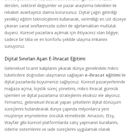
dersleri, sektörel değişimler ve pazar araştırma teknikleri ile
rekabet avantajınızı daima korursunuz. Dijital çağın getirdiği
yenilikçi eğitim teknolojilerini kullanarak, verimliliği en üst düzeye
çıkaran sanal sınıflarımızda sizleri de ağırlamaktan mutluluk
duyarız. Küresel pazarlara açılmak için ihtiyacınız olan bilgiye,
sadece bir tıkla ve en konforlu şekilde ulaşma imkanını
sunuyoruz.
Dijital Sınırları Aşan E-İhracat Eğitimi
Geleneksel ticaret kalıplarını yıkarak dünya genelindeki mikro
tüketicilere doğrudan ulaşmanızı sağlayan
e-ihracat eğitimi
ile
dijital pazarlarda büyümenizi sağlıyoruz. Küresel pazaryerlerinde
mağaza açma, lojistik süreç yönetimi, mikro ihracat gümrük
işlemleri ve dijital pazarlama stratejilerini eksiksiz ele alıyoruz.
Firmamız, geleneksel ihracat yapan şirketlerin dijital dönüşüm
süreçlerini hızlandırarak dünya çapında milyonlarca yeni
müşteriye erişmelerine öncülük etmektedir. Amazon, Etsy,
Wayfair gibi küresel platformlarda satış yapmanın kurallarını,
ödeme sistemlerini ve iade süreçlerini uygulamalı olarak