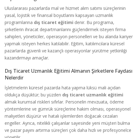
Uluslararası pazarlarda mal ve hizmet alım satımı süreçlerinin
yasal, lojistik ve finansal boyutlarını kapsayan uzmanlık
programlarına
dış ticaret eğitimi
denir. Bu programa,
şirketlerin ihracat departmanlarını güçlendirmek isteyen firma
sahipleri, yöneticiler, operasyon personelleri ve bu alanda kariyer
yapmak isteyen herkes katılabilir. Eğitim, katılımcılara küresel
pazarlarda güvenli ve kazançlı operasyonlar yürütme yetkinliği
kazandırmayı amaçlar.
Dış Ticaret Uzmanlık Eğitimi Almanın Şirketlere Faydası
Nelerdir
İşletmelerin küresel pazarda hata yapma lüksü mali açıdan
oldukça düşüktür; bu yüzden
dış ticaret uzmanlık eğitimi
almak kurumsal riskleri sıfırlar. Personelin mevzuata, ödeme
yöntemlerine ve gümrük süreçlerine hakim olması, operasyonel
maliyetleri düşürür ve hatalı işlemlerden doğacak cezaları
engeller. Ayrıca, nitelikli çalışanlar sayesinde yeni müşteri bulma
ve pazar payını artırma süreçleri çok daha hızlı ve profesyonelce
yönetilir.