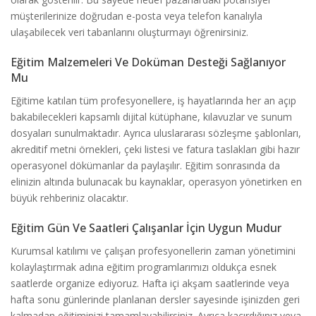
müşterilerinize doğrudan e-posta veya telefon kanalıyla
ulaşabilecek veri tabanlarını oluşturmayı öğrenirsiniz.
Eğitim Malzemeleri Ve Doküman Desteği Sağlanıyor
Mu
Eğitime katılan tüm profesyonellere, iş hayatlarında her an açıp
bakabilecekleri kapsamlı dijital kütüphane, kılavuzlar ve sunum
dosyaları sunulmaktadır. Ayrıca uluslararası sözleşme şablonları,
akreditif metni örnekleri, çeki listesi ve fatura taslakları gibi hazır
operasyonel dökümanlar da paylaşılır. Eğitim sonrasında da
elinizin altında bulunacak bu kaynaklar, operasyon yönetirken en
büyük rehberiniz olacaktır.
Eğitim Gün Ve Saatleri Çalışanlar İçin Uygun Mudur
Kurumsal katılımı ve çalışan profesyonellerin zaman yönetimini
kolaylaştırmak adına eğitim programlarımızı oldukça esnek
saatlerde organize ediyoruz. Hafta içi akşam saatlerinde veya
hafta sonu günlerinde planlanan dersler sayesinde işinizden geri
kalmadan eğitiminizi tamamlayabilirsiniz. Ayrıca kaçırdığınız veya