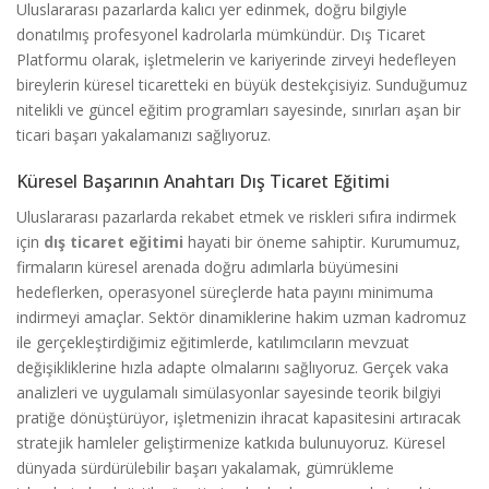
Uluslararası pazarlarda kalıcı yer edinmek, doğru bilgiyle
donatılmış profesyonel kadrolarla mümkündür. Dış Ticaret
Platformu olarak, işletmelerin ve kariyerinde zirveyi hedefleyen
bireylerin küresel ticaretteki en büyük destekçisiyiz. Sunduğumuz
nitelikli ve güncel eğitim programları sayesinde, sınırları aşan bir
ticari başarı yakalamanızı sağlıyoruz.
Küresel Başarının Anahtarı Dış Ticaret Eğitimi
Uluslararası pazarlarda rekabet etmek ve riskleri sıfıra indirmek
için
dış ticaret eğitimi
hayati bir öneme sahiptir. Kurumumuz,
firmaların küresel arenada doğru adımlarla büyümesini
hedeflerken, operasyonel süreçlerde hata payını minimuma
indirmeyi amaçlar. Sektör dinamiklerine hakim uzman kadromuz
ile gerçekleştirdiğimiz eğitimlerde, katılımcıların mevzuat
değişikliklerine hızla adapte olmalarını sağlıyoruz. Gerçek vaka
analizleri ve uygulamalı simülasyonlar sayesinde teorik bilgiyi
pratiğe dönüştürüyor, işletmenizin ihracat kapasitesini artıracak
stratejik hamleler geliştirmenize katkıda bulunuyoruz. Küresel
dünyada sürdürülebilir başarı yakalamak, gümrükleme