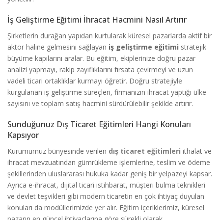
İş Geliştirme Eğitimi İhracat Hacmini Nasıl Artırır
Şirketlerin durağan yapıdan kurtularak küresel pazarlarda aktif bir
aktör haline gelmesini sağlayan
iş geliştirme eğitimi
stratejik
büyüme kapılarını aralar. Bu eğitim, ekiplerinize doğru pazar
analizi yapmayı, rakip zayıflıklarını fırsata çevirmeyi ve uzun
vadeli ticari ortaklıklar kurmayı öğretir. Doğru stratejiyle
kurgulanan iş geliştirme süreçleri, firmanızın ihracat yaptığı ülke
sayısını ve toplam satış hacmini sürdürülebilir şekilde artırır.
Sunduğunuz Dış Ticaret Eğitimleri Hangi Konuları
Kapsıyor
Kurumumuz bünyesinde verilen
dış ticaret eğitimleri
ithalat ve
ihracat mevzuatından gümrükleme işlemlerine, teslim ve ödeme
şekillerinden uluslararası hukuka kadar geniş bir yelpazeyi kapsar.
Ayrıca e-ihracat, dijital ticari istihbarat, müşteri bulma teknikleri
ve devlet teşvikleri gibi modern ticaretin en çok ihtiyaç duyulan
konuları da modüllerimizde yer alır. Eğitim içeriklerimiz, küresel
pazarın en güncel ihtiyaçlarına göre sürekli olarak