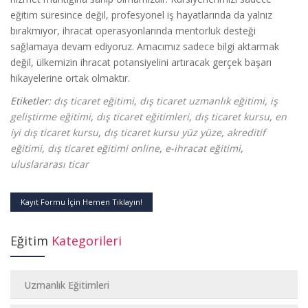
eğitim süresince değil, profesyonel iş hayatlarında da yalnız
bırakmıyor, ihracat operasyonlarında mentorluk desteği
sağlamaya devam ediyoruz. Amacımız sadece bilgi aktarmak
değil, ülkemizin ihracat potansiyelini artıracak gerçek başarı
hikayelerine ortak olmaktır.
Etiketler:
dış ticaret eğitimi
,
dış ticaret uzmanlık eğitimi
,
iş
geliştirme eğitimi
,
dış ticaret eğitimleri
,
dış ticaret kursu
,
en
iyi dış ticaret kursu
,
dış ticaret kursu yüz yüze
,
akreditif
eğitimi
,
dış ticaret eğitimi online
,
e-ihracat eğitimi
,
uluslararası ticar
Kayıt Formu İçin Hemen Tıklayın!
Eğitim
Kategorileri
Uzmanlık Eğitimleri