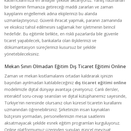
katılımcılarımıza en anlaşılır şekilde aktarıyoruz. Yanlış hazırlanan
bir belgenin firmanıza getireceği maddi zararları ve zaman
kayıplarını engellemek adına ekiplerinizi bu alanda
uzmanlaştırıyoruz. Güvenli ihracat yapmak, paranın zamanında
ve eksiksiz tahsil edilmesini sağlamak her işletmenin birincil
hedefidir. Bu eğitimle birlikte, en riskli pazarlarda bile güvenle
ticaret yapabilecek, bankalarla olan ilişkilerinizi ve
dökümantasyon süreçlerinizi kusursuz bir şekilde
yönetebileceksiniz.
Mekan Sınırı Olmadan Eğitim Dış Ticaret Eğitimi Online
Zaman ve mekan kısıtlamalarını ortadan kaldırarak işinizin
başından ayrılmadan katılabileceğiniz
dış ticaret eğitimi online
modelimizle dijital dünyayı avantaja çeviriyoruz. Canlı dersler,
interaktif soru-cevap seansları ve dijital kütüphanemiz sayesinde,
Türkiye'nin neresinde olursanız olun küresel ticaretin kurallarını
uzmanından öğrenebilirsiniz. Şirketinizin insan kaynakları
bütçesini yormadan, personellerinizin mesai saatlerini
aksatmayacak şekilde esnek eğitim programları kurguluyoruz.
Online platformumuz üzerinden sunulan güncel mevzuat