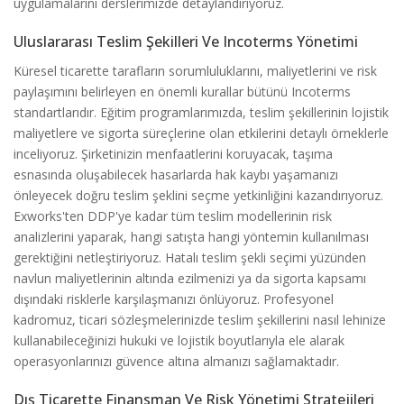
uygulamalarını derslerimizde detaylandırıyoruz.
Uluslararası Teslim Şekilleri Ve Incoterms Yönetimi
Küresel ticarette tarafların sorumluluklarını, maliyetlerini ve risk
paylaşımını belirleyen en önemli kurallar bütünü Incoterms
standartlarıdır. Eğitim programlarımızda, teslim şekillerinin lojistik
maliyetlere ve sigorta süreçlerine olan etkilerini detaylı örneklerle
inceliyoruz. Şirketinizin menfaatlerini koruyacak, taşıma
esnasında oluşabilecek hasarlarda hak kaybı yaşamanızı
önleyecek doğru teslim şeklini seçme yetkinliğini kazandırıyoruz.
Exworks'ten DDP'ye kadar tüm teslim modellerinin risk
analizlerini yaparak, hangi satışta hangi yöntemin kullanılması
gerektiğini netleştiriyoruz. Hatalı teslim şekli seçimi yüzünden
navlun maliyetlerinin altında ezilmenizi ya da sigorta kapsamı
dışındaki risklerle karşılaşmanızı önlüyoruz. Profesyonel
kadromuz, ticari sözleşmelerinizde teslim şekillerini nasıl lehinize
kullanabileceğinizi hukuki ve lojistik boyutlarıyla ele alarak
operasyonlarınızı güvence altına almanızı sağlamaktadır.
Dış Ticarette Finansman Ve Risk Yönetimi Stratejileri